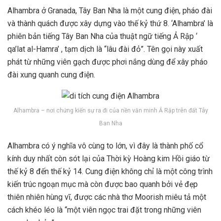
Alhambra ở Granada, Tây Ban Nha là một cung điện, pháo đài
và thành quách được xây dựng vào thế kỷ thứ 8. ‘Alhambra’ là
phiên bản tiếng Tây Ban Nha của thuật ngữ tiếng Ả Rập ‘
qa’lat al-Hamra’ , tạm dịch là “lâu đài đỏ”. Tên gọi này xuất
phát từ những viên gạch được phơi nắng dùng để xây pháo
đài xung quanh cung điện.
Alhambra – nơi chứng kiến ​​sự ra đi của nền văn minh Ả Rập trên đất Tây
Ban Nha
Alhambra có ý nghĩa vô cùng to lớn, vì đây là thành phố cổ
kính duy nhất còn sót lại của Thời kỳ Hoàng kim Hồi giáo từ
thế kỷ 8 đến thế kỷ 14. Cung điện không chỉ là một công trình
kiến ​​trúc ngoạn mục mà còn được bao quanh bởi vẻ đẹp
thiên nhiên hùng vĩ, được các nhà thơ Moorish miêu tả một
cách khéo léo là “một viên ngọc trai đặt trong những viên