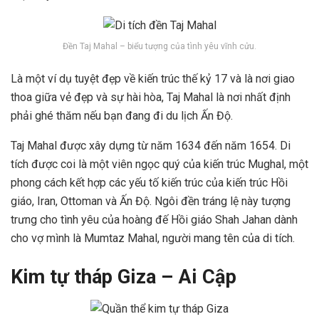
Đền Taj Mahal – biểu tượng của tình yêu vĩnh cửu.
Là một ví dụ tuyệt đẹp về kiến ​​trúc thế kỷ 17 và là nơi giao
thoa giữa vẻ đẹp và sự hài hòa, Taj Mahal là nơi nhất định
phải ghé thăm nếu bạn đang đi du lịch Ấn Độ.
Taj Mahal được xây dựng từ năm 1634 đến năm 1654. Di
tích được coi là một viên ngọc quý của kiến ​​trúc Mughal, một
phong cách kết hợp các yếu tố kiến ​​trúc của kiến ​​trúc Hồi
giáo, Iran, Ottoman và Ấn Độ. Ngôi đền tráng lệ này tượng
trưng cho tình yêu của hoàng đế Hồi giáo Shah Jahan dành
cho vợ mình là Mumtaz Mahal, người mang tên của di tích.
Kim tự tháp Giza – Ai Cập