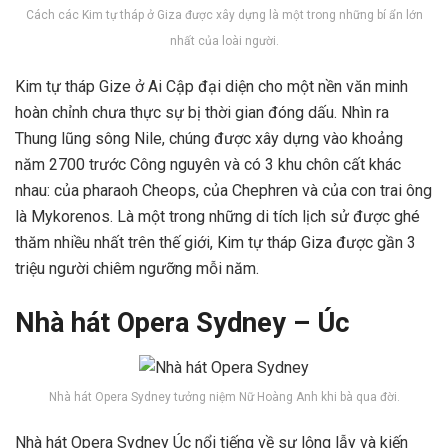
Cách các Kim tự tháp ở Giza được xây dựng là một trong những bí ẩn lớn
nhất của loài người.
Kim tự tháp Gize ở Ai Cập đại diện cho một nền văn minh
hoàn chỉnh chưa thực sự bị thời gian đóng dấu. Nhìn ra
Thung lũng sông Nile, chúng được xây dựng vào khoảng
năm 2700 trước Công nguyên và có 3 khu chôn cất khác
nhau: của pharaoh Cheops, của Chephren và của con trai ông
là Mykorenos. Là một trong những di tích lịch sử được ghé
thăm nhiều nhất trên thế giới, Kim tự tháp Giza được gần 3
triệu người chiêm ngưỡng mỗi năm.
Nhà hát Opera Sydney – Úc
Nhà hát Opera Sydney tưởng niệm Nữ Hoàng Anh khi bà qua đời.
Nhà hát Opera Sydney Úc nổi tiếng về sự lộng lẫy và kiến ​​