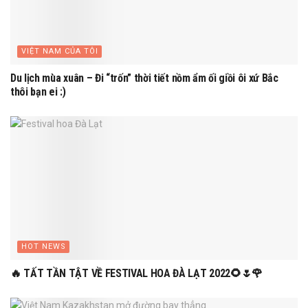
VIỆT NAM CỦA TÔI
Du lịch mùa xuân – Đi “trốn” thời tiết nồm ẩm ối giồi ôi xứ Bắc
thôi bạn ei :)
HOT NEWS
🔥 TẤT TẦN TẬT VỀ FESTIVAL HOA ĐÀ LẠT 2022🌻🌷🌹