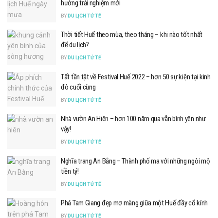
hưởng trải nghiệm mới
BY
DU LỊCH TỬ TẾ
Thời tiết Huế theo mùa, theo tháng – khi nào tốt nhất
để du lịch?
BY
DU LỊCH TỬ TẾ
Tất tần tật về Festival Huế 2022 – hơn 50 sự kiện tại kinh
đô cuối cùng
BY
DU LỊCH TỬ TẾ
Nhà vườn An Hiên – hơn 100 năm qua vẫn bình yên như
vậy!
BY
DU LỊCH TỬ TẾ
Nghĩa trang An Bằng – Thành phố ma với những ngôi mộ
tiền tỷ!
BY
DU LỊCH TỬ TẾ
Phá Tam Giang đẹp mơ màng giữa một Huế đầy cổ kính
BY
DU LỊCH TỬ TẾ