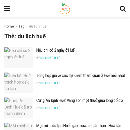
Home
Tag
du lịch huế
Thẻ:
du lịch huế
Nếu chỉ có 2 ngày ở Huế…
BY
DU LỊCH TỬ TẾ
Tổng hợp giá vé các địa điểm tham quan ở Huế mới nhất
BY
DU LỊCH TỬ TẾ
Cung An Định Huế: Vàng son một thuở giữa lòng cố đô
BY
DU LỊCH TỬ TẾ
Một mình du lịch Huế ngày mưa, cô gái Thanh Hóa tận