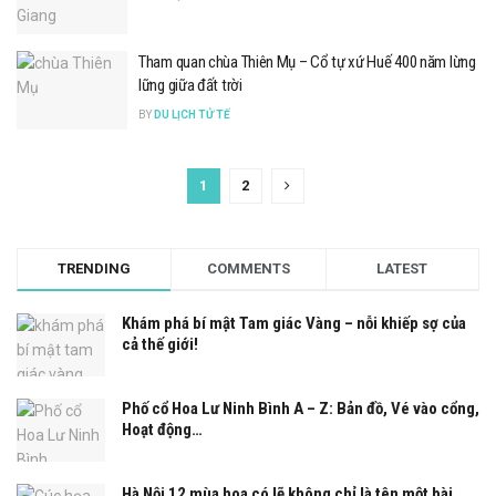
Tham quan chùa Thiên Mụ – Cổ tự xứ Huế 400 năm lừng
lững giữa đất trời
BY
DU LỊCH TỬ TẾ
1
2
TRENDING
COMMENTS
LATEST
Khám phá bí mật Tam giác Vàng – nỗi khiếp sợ của
cả thế giới!
Phố cổ Hoa Lư Ninh Bình A – Z: Bản đồ, Vé vào cổng,
Hoạt động…
Hà Nội 12 mùa hoa có lẽ không chỉ là tên một bài