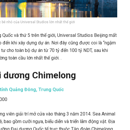
 bé nhỏ của Universal Studios lớn nhất thế giới
 Quốc và thứ 5 trên thế giới, Universal Studios Beijing mất
o đến khi xây dựng dự án. Nơi đây cũng được coi là “ngậm
u tư cho toàn bộ dự án từ 70 tỷ đến 100 tỷ NDT, sau khi
ng toàn cầu lớn nhất thế giới. .
i dương Chimelong
 tỉnh Quảng Đông, Trung Quốc
,000
g viên giải trí mở cửa vào tháng 3 năm 2014. Sea Animal
ề, bao gồm cưỡi ngựa, biểu diễn và triển lãm động vật. Địa
dưỡng Đại dương Quốc tế trực thuộc Tập đoàn Chimelong.