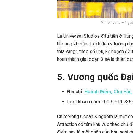
Minion Land – 1 góc
Là Universal Studios đầu tiên ở Trung
khoảng 20 năm từ khi lên ý tưởng ch
thìa vàng”, theo số liệu, kế hoạch đầ
hoàn thành giai đoạn 3 sẽ là thiên đườ
5. Vương quốc Đạ
Địa chỉ:
Hoành Điếm, Chu Hải,
Lượt khách năm 2019: ~11,736
Chimelong Ocean Kingdom là một côn
Attraction có tám khu vực theo chủ đ
điểm này là một phần của Khu nghỉ 