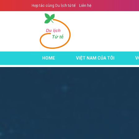
Hợp tác cùng Du lịch tử tế
Liên hệ
HOME
VIỆT NAM CỦA TÔI
V