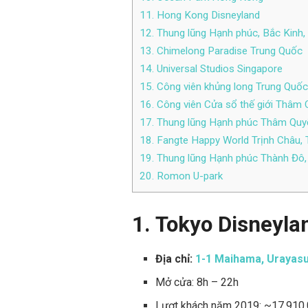
11. Hong Kong Disneyland
12. Thung lũng Hạnh phúc, Bắc Kinh,
13. Chimelong Paradise Trung Quốc
14. Universal Studios Singapore
15. Công viên khủng long Trung Quốc
16. Công viên Cửa sổ thế giới Thâm
17. Thung lũng Hạnh phúc Thâm Quy
18. Fangte Happy World Trịnh Châu,
19. Thung lũng Hạnh phúc Thành Đô,
20. Romon U-park
1. Tokyo Disneyla
Địa chỉ:
1-1 Maihama, Urayasu
Mở cửa: 8h – 22h
Lượt khách năm 2019: ~17,910