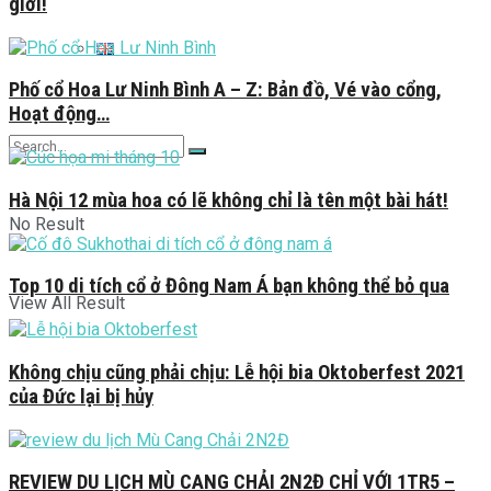
giới!
Phố cổ Hoa Lư Ninh Bình A – Z: Bản đồ, Vé vào cổng,
Hoạt động…
Hà Nội 12 mùa hoa có lẽ không chỉ là tên một bài hát!
No Result
Top 10 di tích cổ ở Đông Nam Á bạn không thể bỏ qua
View All Result
Không chịu cũng phải chịu: Lễ hội bia Oktoberfest 2021
của Đức lại bị hủy
REVIEW DU LỊCH MÙ CANG CHẢI 2N2Đ CHỈ VỚI 1TR5 –