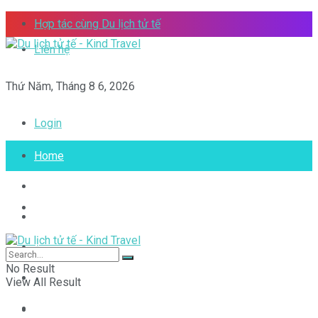
Hợp tác cùng Du lịch tử tế
Liên hệ
Thứ Năm, Tháng 8 6, 2026
Login
Home
Việt Nam của tôi
Home
Vòng quanh thế giới
Toplist
Việt Nam của tôi
No Result
Tips
View All Result
Video
Vòng quanh thế giới