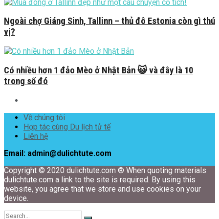
Ngoài chợ Giáng Sinh, Tallinn – thủ đô Estonia còn gì thú
vị?
Có nhiều hơn 1 đảo Mèo ở Nhật Bản 😺 và đây là 10
trong số đó
Về chúng tôi
Hợp tác cùng Du lịch tử tế
Liên hệ
Email: admin@dulichtute.com
Copyright © 2020 dulichtute.com ® When quoting materials
dulichtute.com a link to the site is required. By using this
website, you agree that we store and use cookies on your
device.