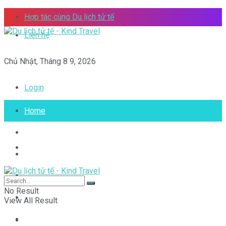
Hợp tác cùng Du lịch tử tế
Liên hệ
Chủ Nhật, Tháng 8 9, 2026
Login
Home
Việt Nam của tôi
Home
Vòng quanh thế giới
Toplist
Việt Nam của tôi
No Result
Tips
View All Result
Video
Vòng quanh thế giới