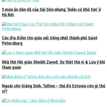
5 món ăn dân dã của Sài Gòn nhưng ‘hiếm có khó tìm’ ở
Hà Nội
Các địa điểm tôn giáo nổi tiếng nhất thành phố Saint
Petersburg
Nhà thờ Hồi giáo Sheikh Zayed: Sự thật thú vị & Lưu ý khi
tham quan
Ngoài chợ Giáng Sinh, Tallinn – thủ đô Estonia còn gì thú
vị?