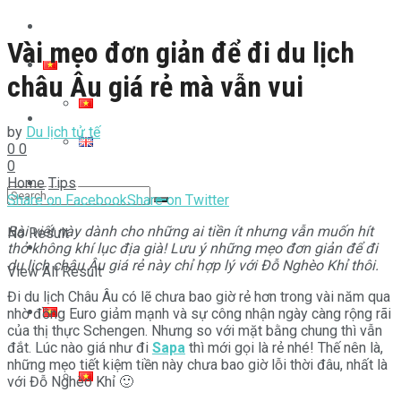
Góc bán tour
Vài mẹo đơn giản để đi du lịch
Toplist
châu Âu giá rẻ mà vẫn vui
Tips
by
Du lịch tử tế
0
0
0
Home
Tips
Video
Share on Facebook
Share on Twitter
Bài viết này dành cho những ai tiền ít nhưng vẫn muốn hít
No Result
Góc bán tour
thở không khí lục địa già! Lưu ý những mẹo đơn giản để đi
du lịch châu Âu giá rẻ này chỉ hợp lý với Đỗ Nghèo Khỉ thôi.
View All Result
Đi du lịch Châu Âu có lẽ chưa bao giờ rẻ hơn trong vài năm qua
nhờ đồng Euro giảm mạnh và sự công nhận ngày càng rộng rãi
của thị thực Schengen. Nhưng so với mặt bằng chung thì vẫn
đắt. Lúc nào giá như đi
Sapa
thì mới gọi là rẻ nhé! Thế nên là,
những mẹo tiết kiệm tiền này chưa bao giờ lỗi thời đâu, nhất là
với Đỗ Nghèo Khỉ 🙂