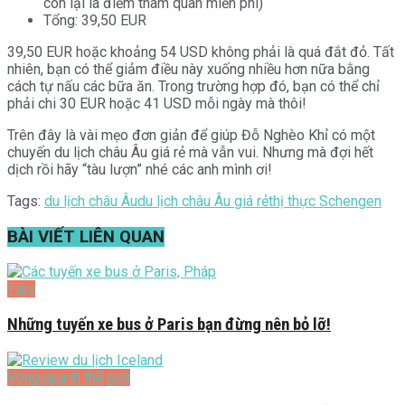
còn lại là điểm tham quan miễn phí)
Tổng: 39,50 EUR
39,50 EUR hoặc khoảng 54 USD không phải là quá đắt đỏ. Tất
nhiên, bạn có thể giảm điều này xuống nhiều hơn nữa bằng
cách tự nấu các bữa ăn. Trong trường hợp đó, bạn có thể chỉ
phải chi 30 EUR hoặc 41 USD mỗi ngày mà thôi!
Trên đây là vài mẹo đơn giản để giúp Đỗ Nghèo Khỉ có một
chuyến du lịch châu Âu giá rẻ mà vẫn vui. Nhưng mà đợi hết
dịch rồi hãy “tàu lượn” nhé các anh mình ơi!
Tags:
du lịch châu Âu
du lịch châu Âu giá rẻ
thị thực Schengen
BÀI VIẾT
LIÊN QUAN
Tips
Những tuyến xe bus ở Paris bạn đừng nên bỏ lỡ!
Vòng quanh thế giới