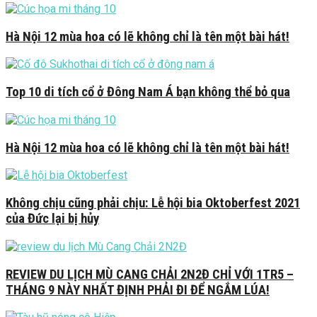
Hà Nội 12 mùa hoa có lẽ không chỉ là tên một bài hát!
Top 10 di tích cổ ở Đông Nam Á bạn không thể bỏ qua
Hà Nội 12 mùa hoa có lẽ không chỉ là tên một bài hát!
Không chịu cũng phải chịu: Lễ hội bia Oktoberfest 2021
của Đức lại bị hủy
REVIEW DU LỊCH MÙ CANG CHẢI 2N2Đ CHỈ VỚI 1TR5 –
THÁNG 9 NÀY NHẤT ĐỊNH PHẢI ĐI ĐỂ NGẮM LÚA!