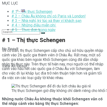
MỤC LỤC
# 1 – Thị thực Schengen
# 2 – Châu Âu không chỉ có Paris và London!
# 3 – Nhà nghỉ, ký túc xá thay vì khách sạn
# 4 – Những điều miễn phí
# 5 – Thực đơn trong ngày
# 1 – Thị thực Schengen
No Result
Về cơ bản, thị thực Schengen cấp cho chủ sở hữu quyền nhập
cảnh vào 26 quốc gia thành viên ở Châu Âu. Rất may, một số
quốc gia khác bên ngoài Khối Schengen cũng đã dần chấp
nhận thị thực này. Trên thực tế hiện nay, mọi người có thể nhập
View All Result
cảnh vào hầu hết các quốc gia ở Châu Âu với Schengen, làm
cho việc đi lại khắp lục địa trở nên thuận tiện hơn và giảm tối
đa việc xin các loại giấy tờ khác nhau.
Thị thực Schengen giờ đây không chỉ dành riêng cho khối
Những nước Châu Âu không thuộc khối Schengen vẫn có
thể nhập cảnh vào bằng thị thực Schengen: