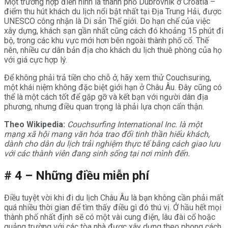
Một trường hợp điển hình là thành phố Dubrovnik ở Croatia –
điểm thu hút khách du lịch nổi bật nhất tại Địa Trung Hải, được
UNESCO công nhận là Di sản Thế giới. Do hạn chế của việc
xây dựng, khách sạn gần nhất cũng cách đó khoảng 15 phút đi
bộ, trong các khu vực mới hơn bên ngoài thành phố cổ. Thế
nên, nhiều cư dân bản địa cho khách du lịch thuê phòng của họ
với giá cực hợp lý.
Để không phải trả tiền cho chỗ ở, hãy xem thử Couchsuring,
một khái niệm không đặc biệt giới hạn ở Châu Âu. Đây cũng có
thể là một cách tốt để gặp gỡ và kết bạn với người dân địa
phương, nhưng điều quan trọng là phải lựa chọn cẩn thận.
Theo Wikipedia:
Couchsurfing International Inc. là một
mạng xã hội mang văn hóa trao đổi tinh thần hiếu khách,
dành cho dân du lịch trải nghiệm thực tế bằng cách giao lưu
với các thành viên đang sinh sống tại nơi mình đến.
# 4 – Những điều miễn phí
Điều tuyệt vời khi đi du lịch Châu Âu là bạn không cần phải mất
quá nhiều thời gian để tìm thấy điều gì đó thú vị. Ở hầu hết mọi
thành phố nhất định sẽ có một vài cung điện, lâu đài cổ hoặc
quảng trường với các tòa nhà được xây dựng theo phong cách