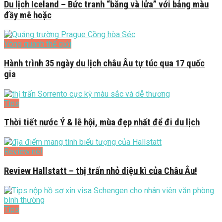
Du lịch Iceland – Bức tranh “băng và lửa” với bảng màu
đầy mê hoặc
Vòng quanh thế giới
Hành trình 35 ngày du lịch châu Âu tự túc qua 17 quốc
gia
Tips
Thời tiết nước Ý & lễ hội, mùa đẹp nhất để đi du lịch
Review nè!
Review Hallstatt – thị trấn nhỏ diệu kì của Châu Âu!
Tips