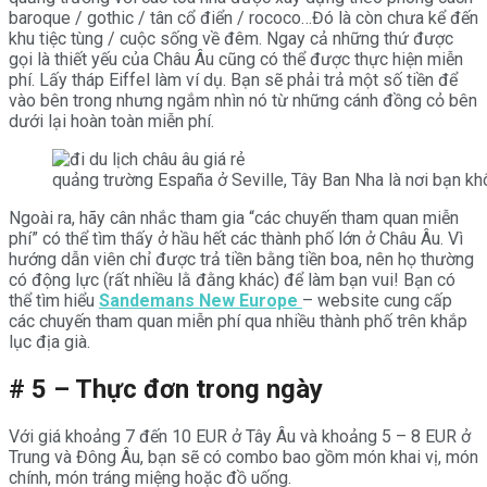
baroque / gothic / tân cổ điển / rococo…Đó là còn chưa kể đến
khu tiệc tùng / cuộc sống về đêm. Ngay cả những thứ được
gọi là thiết yếu của Châu Âu cũng có thể được thực hiện miễn
phí. Lấy tháp Eiffel làm ví dụ. Bạn sẽ phải trả một số tiền để
vào bên trong nhưng ngắm nhìn nó từ những cánh đồng cỏ bên
dưới lại hoàn toàn miễn phí.
quảng trường España ở Seville, Tây Ban Nha là nơi bạn k
Ngoài ra, hãy cân nhắc tham gia “các chuyến tham quan miễn
phí” có thể tìm thấy ở hầu hết các thành phố lớn ở Châu Âu. Vì
hướng dẫn viên chỉ được trả tiền bằng tiền boa, nên họ thường
có động lực (rất nhiều lằ đằng khác) để làm bạn vui! Bạn có
thể tìm hiểu
Sandemans New Europe
– website cung cấp
các chuyến tham quan miễn phí qua nhiều thành phố trên khắp
lục địa già.
# 5 – Thực đơn trong ngày
Với giá khoảng 7 đến 10 EUR ở Tây Âu và khoảng 5 – 8 EUR ở
Trung và Đông Âu, bạn sẽ có combo bao gồm món khai vị, món
chính, món tráng miệng hoặc đồ uống.