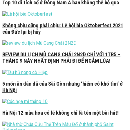
Top 10 di tích cổ ở Đông Nam Á bạn không thể bỏ qua
Không chịu cũng phải chịu: Lễ hội bia Oktoberfest 2021
của Đức lại bị hủy
REVIEW DU LỊCH MÙ CANG CHẢI 2N2Đ CHỈ VỚI 1TR5 –
THÁNG 9 NÀY NHẤT ĐỊNH PHẢI ĐI ĐỂ NGẮM LÚA!
5 món ăn dân dã của Sài Gòn nhưng ‘hiếm có khó tìm’ ở
Hà Nội
Hà Nội 12 mùa hoa có lẽ không chỉ là tên một bài hát!