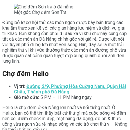
Một góc Chợ đêm Sơn Trà
Đừng bỏ lỡ cơ hội thử các món ngon được bày bán trong các
khu ẩm thực xen kẽ với các gian hàng lưu niệm và dịch vụ giải
trí khác. Bạn không cần phải đi đâu xa vì khu chợ này cung cấp
tất cả các món ăn Đà Nẵng chính gốc với giá rẻ. Được kết nối
với tuyến phố đi bộ lớn nhất ven sông Hàn, đây sẽ là một trải
nghiệm thú vị khi vừa thưởng thức các món ăn đường phố vừa
được quan sát cảnh quan tuyệt đẹp xung quanh dưới ánh đèn
lung linh.
Chợ đêm Helio
Vị trí:
Đường 2/9, Phường Hòa Cường Nam, Quận Hải
Châu, Thành phố Đà Nẵng.
Giờ mở cửa:
5 PM – 11 PM hàng ngày.
Helio là chợ đêm ở Đà Nẵng lớn nhất và nổi tiếng nhất. Ở
Helio, bạn có thể tìm thấy bất cứ thứ gì mà cuộc sống về đêm
nên có: điểm check in đẹp, mặt hàng đa dạng, đồ ăn & thức
uống vừa ngon vừa rẻ, nhạc sống và các trò chơi thú vị… Không
hề thiếu bất cứ điều gì.