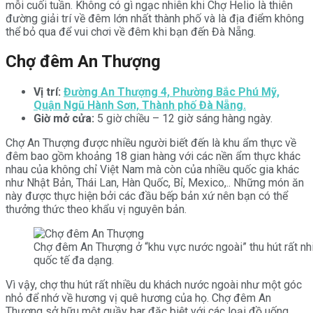
mỗi cuối tuần. Không có gì ngạc nhiên khi Chợ Helio là thiên
đường giải trí về đêm lớn nhất thành phố và là địa điểm không
thể bỏ qua để vui chơi về đêm khi bạn đến Đà Nẵng.
Chợ đêm An Thượng
Vị trí:
Đường An Thượng 4, Phường Bắc Phú Mỹ,
Quận Ngũ Hành Sơn, Thành phố Đà Nẵng.
Giờ mở cửa:
5 giờ chiều – 12 giờ sáng hàng ngày.
Chợ An Thượng được nhiều người biết đến là khu ẩm thực về
đêm bao gồm khoảng 18 gian hàng với các nền ẩm thực khác
nhau của không chỉ Việt Nam mà còn của nhiều quốc gia khác
như Nhật Bản, Thái Lan, Hàn Quốc, Bỉ, Mexico,.. Những món ăn
này được thực hiện bởi các đầu bếp bản xứ nên bạn có thể
thưởng thức theo khẩu vị nguyên bản.
Chợ đêm An Thượng ở “khu vực nước ngoài” thu hút rất n
quốc tế đa dạng.
Vì vậy, chợ thu hút rất nhiều du khách nước ngoài như một góc
nhỏ để nhớ về hương vị quê hương của họ. Chợ đêm An
Thượng sở hữu một quầy bar đặc biệt với các loại đồ uống