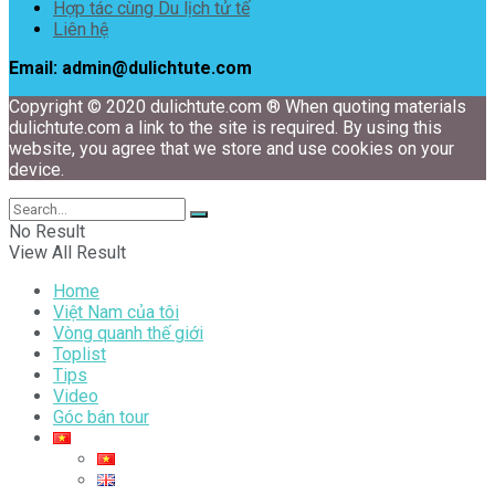
Hợp tác cùng Du lịch tử tế
Liên hệ
Email: admin@dulichtute.com
Copyright © 2020 dulichtute.com ® When quoting materials
dulichtute.com a link to the site is required. By using this
website, you agree that we store and use cookies on your
device.
No Result
View All Result
Home
Việt Nam của tôi
Vòng quanh thế giới
Toplist
Tips
Video
Góc bán tour