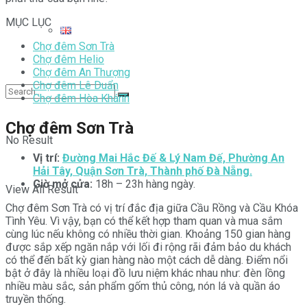
MỤC LỤC
Chợ đêm Sơn Trà
Chợ đêm Helio
Chợ đêm An Thượng
Chợ đêm Lê Duẩn
Chợ đêm Hòa Khánh
Chợ đêm Sơn Trà
No Result
Vị trí:
Đường Mai Hắc Đế & Lý Nam Đế, Phường An
Hải Tây, Quận Sơn Trà, Thành phố Đà Nẵng.
Giờ mở cửa:
18h – 23h hàng ngày.
View All Result
Chợ đêm Sơn Trà có vị trí đắc địa giữa Cầu Rồng và Cầu Khóa
Tình Yêu. Vì vậy, bạn có thể kết hợp tham quan và mua sắm
cùng lúc nếu không có nhiều thời gian. Khoảng 150 gian hàng
được sắp xếp ngăn nắp với lối đi rộng rãi đảm bảo du khách
có thể đến bất kỳ gian hàng nào một cách dễ dàng. Điểm nổi
bật ở đây là nhiều loại đồ lưu niệm khác nhau như: đèn lồng
nhiều màu sắc, sản phẩm gốm thủ công, nón lá và quần áo
truyền thống.