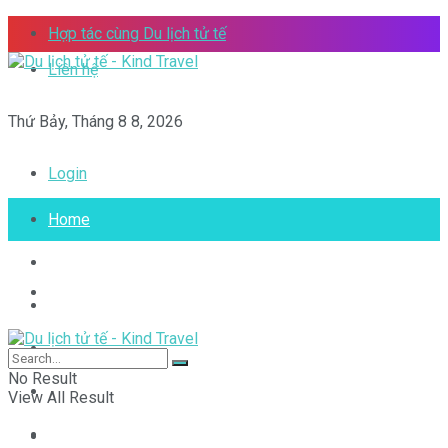
Hợp tác cùng Du lịch tử tế
Liên hệ
Thứ Bảy, Tháng 8 8, 2026
Login
Home
Việt Nam của tôi
Home
Vòng quanh thế giới
Toplist
Việt Nam của tôi
No Result
Tips
View All Result
Video
Vòng quanh thế giới