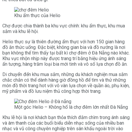
Khu ẩm thực của Helio
Chợ được chia thành ba khu vực chính: khu ẩm thực, khu mua
sắm và khu lễ hội.
Helio thực sự là thiên đường ẩm thực với hơn 150 gian hàng
đồ ăn thức uống. Đặc biệt, không gian bia và đồ nướng là nơi
bạn không thể tìm thấy tại bất kì chợ đêm ở Đà Nẵng nào khác.
Khu vực nhộn nhịp này được trang trí bằng hiệu ứng ánh sáng
ấn tượng, hàng trăm loại bia mới tinh và vô số lựa chọn đồ ăn.
Di chuyển đến khu mua sắm, những du khách nghiện mua sắm
chắc chắn có thể dành hàng giờ đồng hồ để tìm và thử những
món đồ thời trang hot với vô vàn lựa chọn về quần áo, phụ kiện,
mỹ phẩm và đồ lưu niệm thủ công hợp thời trang.
Một góc Helio – Không hổ là chợ đêm lớn nhất Đà Nẵng
Khu lễ hội là nơi khách bạn thỏa thích đắm chìm trong ánh sáng
và âm thanh của các buổi biểu diễn nhạc sống của nhiều ban
nhạc và vũ công chuyên nghiệp trên sân khấu ngoài trời vào