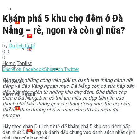
Góc bán tour
Khám phá 5 khu chợ đêm ở Đà
Toplist
Nẵng – rẻ, ngon và còn gì nữa?
Tips
by
Du lịch tử tế
0
0
0
Home
Toplist
Video
Share on Facebook
Share on Twitter
Bên cạnh những công viên giải trí, danh lam thắng cảnh nổi
No Result
Góc bán tour
tiếng và Cầu Vàng ngoạn mục, Đà Nẵng còn có sức hấp dẫn
đặc biệt riêng đến từ những khu chợ đêm. Ghé thăm chợ
View All Result
đêm ở Đà Nẵng, bạn có thể tìm hiểu vẻ đẹp tiềm ẩn của
thành phố biển thông qua các hoạt động như: tản bộ, nếm
thử ẩm thực đường phố và mua sắm đồ lưu niệm địa
phương.
Hãy theo chân Du lịch tử tế để khám phá 5 khu chợ đêm hấp
dẫn nhất Đà Nẵng và đánh dấu chúng vào danh sách nhất định
phải thử của bạn nhé!