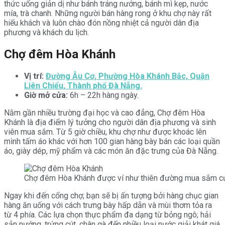
thức uống giản dị như bánh tráng nướng, bánh mì kẹp, nước
mía, trà chanh. Những người bán hàng rong ở khu chợ này rất
hiếu khách và luôn chào đón nồng nhiệt cả người dân địa
phương và khách du lịch.
Chợ đêm Hòa Khánh
Vị trí:
Đường Âu Cơ, Phường Hòa Khánh Bắc, Quận
Liên Chiểu, Thành phố Đà Nẵng.
Giờ mở cửa:
6h – 22h hàng ngày.
Nằm gần nhiều trường đại học và cao đẳng, Chợ đêm Hòa
Khánh là địa điểm lý tưởng cho người dân địa phương và sinh
viên mua sắm. Từ 5 giờ chiều, khu chợ như được khoác lên
mình tấm áo khác với hơn 100 gian hàng bày bán các loại quần
áo, giày dép, mỹ phẩm và các món ăn đặc trưng của Đà Nẵng.
Chợ đêm Hòa Khánh được ví như thiên đường mua sắm của 
Ngay khi đến cổng chợ; bạn sẽ bị ấn tượng bởi hàng chục gian
hàng ăn uống với cách trưng bày hấp dẫn và mùi thơm tỏa ra
từ 4 phía. Các lựa chọn thực phẩm đa dạng từ bỏng ngô; hải
sản nướng, trứng cút, chân gà đến nhiều loại nước giải khát giá