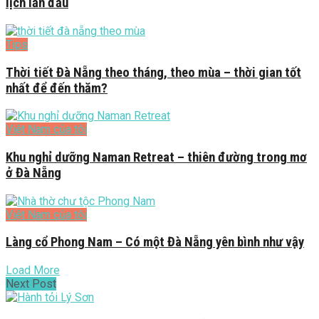
lịch lần đầu
Tips
Thời tiết Đà Nẵng theo tháng, theo mùa – thời gian tốt
nhất để đến thăm?
Việt Nam của tôi
Khu nghỉ dưỡng Naman Retreat – thiên đường trong mơ
ở Đà Nẵng
Việt Nam của tôi
Làng cổ Phong Nam – Có một Đà Nẵng yên bình như vậy
Load More
Next Post