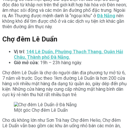
độc đáo từ khắp nơi trên thế giới kết hợp hài hòa với Đèn neon;
âm nhạc sôi động và các món ăn đường phố đặc trưng. Ngoài
ra, An Thượng được mệnh danh là “ngoại khu” ở
Đà Nẵng
nên
không khó để tìm được chỗ ở và các dịch vụ tiện ích khác gần
thiên đường ẩm thực này.
Chợ đêm Lê Duẩn
Vị trí:
144 Lê Duẩn, Phường Thạch Thang, Quận Hải
Châu, Thành phố Đà Nẵng.
Giờ mở cửa:
19h – 23h hàng ngày.
Chợ đêm Lê Duẩn là chợ do người dân địa phương tự mở từ 6,
7 năm về trước. Dọc theo 1km đường Lê Duẩn là hơn 200 cửa
hàng với nhiều mặt hàng đa dạng từ quần áo, giày dép đến phụ
kiện. Những cửa hàng này cung cấp những mặt hàng bình dân
cực kỳ rẻ nên thu hút rất nhiều bạn trẻ.
Một góc Chợ đêm Lê Duẩn
Cho dù không lớn như Sơn Trà hay Chợ đêm Helio; Chợ đêm
Lê Duẩn vẫn bao gồm các khu ăn uống nhỏ bán các món ăn,