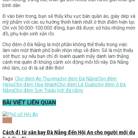
bình dân.
Đ vào bên trong, bạn sẽ thấy khu vực bán quần áo, giày dép và
mỹ phẩm với các xu hướng thịnh hành nhất ở thời điểm hiện tại.
Chỉ với 50.000-100.000 đồng, bạn đã được sở hữu những món
đồ, phụ kiện xinh xắn rồi.
Chợ đêm ở Đà Nẵng là một phần không thể thiếu trong việc
làm nên một thành phố biển nhộn nhịp về đêm. Sẽ là một thiếu
sót thực sự nếu bạn chỉ đi loanh quanh mấy danh lam thắng
cảnh mà quên đi khủng cảnh sôi động mỗi tối này. Đà Nẵng
nhỏ lắm, cứ đi là sẽ đến thôi!
Tags:
Chợ đêm An Thượng
chợ đêm Đà Nẵng
Chợ đêm
Helio
Chợ đêm Hòa Khánh
Chợ đêm Lê Duẩn
chợ đêm ở Đà
Nẵng
Chợ đêm Sơn Trà
du lịch đà nẵng
BÀI VIẾT
LIÊN QUAN
Tips
Cách đi từ sân bay Đà Nẵng đến Hội An cho người mới du