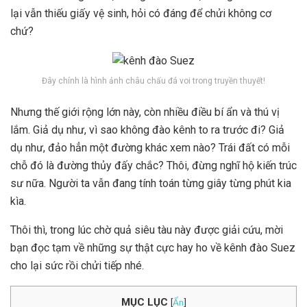
lại vẫn thiếu giấy vệ sinh, hỏi có đáng để chửi không cơ
chứ?
Đây chính là hình ảnh châu chấu đá voi trong truyền thuyết!
Nhưng thế giới rộng lớn này, còn nhiều điều bí ẩn và thú vị
lắm. Giả dụ như, vì sao không đào kênh to ra trước đi? Giả
dụ như, đảo hẳn một đường khác xem nào? Trái đất có mỗi
chỗ đó là đường thủy đấy chắc? Thôi, đừng nghĩ hộ kiến trúc
sư nữa. Người ta vẫn đang tính toán từng giây từng phút kia
kìa.
Thôi thì, trong lúc chờ quả siêu tàu này được giải cứu, mời
bạn đọc tạm về những sự thật cực hay ho về kênh đào Suez
cho lại sức rồi chửi tiếp nhé.
MỤC LỤC
[
Ẩn
]