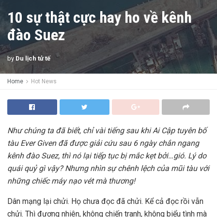
10 sự thật cực hay ho về kênh
đào Suez
by
Du lịch tử tế
Home
Hot News
Như chúng ta đã biết, chỉ vài tiếng sau khi Ai Cập tuyên bố
tàu Ever Given đã được giải cứu sau 6 ngày chắn ngang
kênh đào Suez, thì nó lại tiếp tục bị mắc kẹt bởi…gió. Lý do
quái quỷ gì vậy? Nhưng nhìn sự chênh lệch của mũi tàu với
những chiếc máy nạo vét mà thương!
Dân mạng lại chửi. Họ chưa đọc đã chửi. Kể cả đọc rồi vẫn
chửi. Thì đương nhiên, không chiến tranh, không biểu tình mà