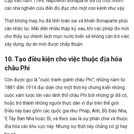
Cập vào năm 1789, Napoléon Bonaparte đã cử một nhóm
các nhà nghiên cứu đến đo đạc cho một con kênh như vậy.
Thật không may, họ đã tính toán sai và khiến Bonaparte phải
cân nhắc lại. Mãi đến nhiều thập kỷ sau, khi các phép đo mới
cho thấy sự chênh lệch mực nước biển sẽ không cản trở việc
xây dựng, dự án mới được chấp thuận.
10. Tạo điều kiện cho việc thuộc địa hóa
châu Phi
Còn được gọi là “cuộc tranh giành châu Phi”, những năm từ
1881 đến 1914 đại diện cho một thời kỳ chứng kiến ​​những
cuộc xâm lược lớn vào lãnh thổ châu Phi bởi những gì đã có,
hoặc trở thành những người thực dân vĩ đại trên thế giới.
Điều này bao gồm các quốc gia như Pháp, Anh, Bồ Đào Nha,
Ý, Tây Ban Nha hoặc Bỉ, và theo sau là sự phân chia và thuộc
địa hóa các khu vực này. Nhưng sự thật này chẳng có gì hay