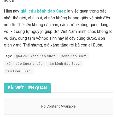
ho cả.
Hiện nay
giải cứu kênh đào Suez
là việc quan trọng bậc
nhất thế giới, vì sao á, vì sắp khủng hoảng giấy vệ sinh đến
nơi rồi. Thế nên không cần nhờ, các nước không quen dùng
vòi xịt cũng tự nguyện giúp đỡ. Việt Nam mình chắc không lo
vụ đấy, dùng tạm vở học sinh hay lá cây cũng được, đơn
giản ý mà. Thế nhưng, giá xăng tăng rồi bà con ạ! Buồn.
Tags:
giải cứu kênh đào Suez
kênh đào Suez
kênh đào Suez ai cập
tắc kênh đào Suez
tàu Ever Given
BÀI VIẾT
LIÊN QUAN
No Content Available